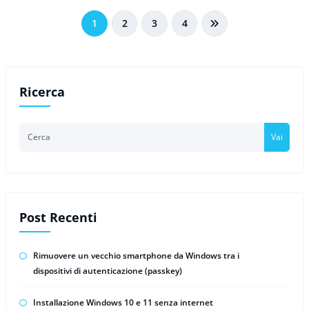
Paginazione
1
2
3
4
degli
articoli
Ricerca
Vai
Post Recenti
Rimuovere un vecchio smartphone da Windows tra i
dispositivi di autenticazione (passkey)
Installazione Windows 10 e 11 senza internet