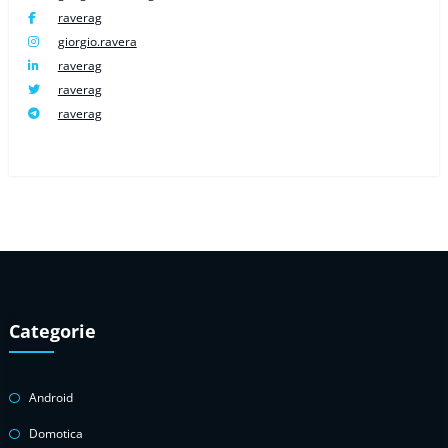
raverag
giorgio.ravera
raverag
raverag
raverag
Categorie
Android
Domotica